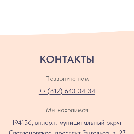
Менеджер по продвижению
marketing@kfneva.ru
ОТДЕЛ ПРОДАЖ
По вопросам дистрибуции и другим
партнерским взаимодействиям в
направлении продаж
sales@kfneva.ru
ПРОДУКЦИЯ
О КОМПАНИИ