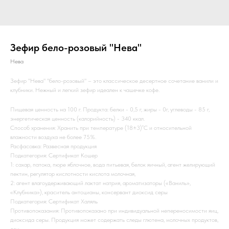
Зефир бело-розовый "Нева"
Нева
Зефир "Нева" "бело-розовый" – это классическое десертное сочетание ванили и
клубники. Нежный и легкий зефир идеален к чашечке кофе.
Пищевая ценность на 100 г. Продукта: белки - 0,5 г, жиры - 0г, углеводы - 85 г,
энергетическая ценность (калорийность) - 340 ккал.
Способ хранения: Хранить при температуре (18±3)˚С и относительной
влажности воздуха не более 75%.
Расфасовка: Развесная продукция
Подкатегория: Сертификат Кошер
1: сахар, патока, пюре яблочное, вода питьевая, белок яичный, агент желирующий
пектин, регулятор кислотности кислота молочная,
2: агент влагоудерживающий лактат натрия, ароматизаторы («Ваниль»,
«Клубника»), краситель антоцианы, консервант диоксид серы
Подкатегория: Сертификат Халяль
Противопоказания: Противопоказано при индивидуальной непереносимости яиц,
диоксида серы. Продукция может содержать следы глютена, молочных продуктов,