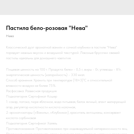
Пастила бело-розовая "Нева"
Нева
Классический дуэт ароматной ванили и сочной клубники в пастиле "Нева"
порадует нежным вкусом и воздушной текстурой. Лакомые брусочки свежей
пастилы идеальны для домашнего чаепития.
Пищевая ценность на 100 г. Продукта: белки - 0,5 г, жиры - 0г, углеводы - 81г,
энергетическая ценность (калорийность) - 330 ккал.
Способ хранения: Хранить при температуре (18±3)˚С и относительной
влажности воздуха не более 75%.
Расфасовка: Развесная продукция
Подкатегория: Сертификат Кошер
1: сахар, патока, пюре яблочное, вода питьевая, белок яичный, агент желирующий
агар, регулятор кислотности кислота молочная,
2: ароматизаторы («Ваниль», «Клубника»), краситель антоцианы, консервант
кислота сорбиновая
Подкатегория: Сертификат Халяль
Противопоказания: Противопоказано при индивидуальной непереносимости яиц.