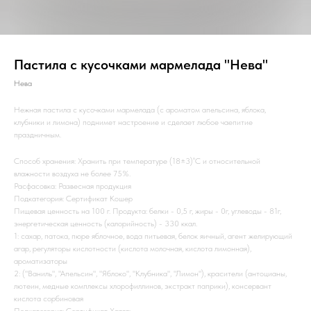
Пастила с кусочками мармелада "Нева"
Нева
Нежная пастила с кусочками мармелада (с ароматом апельсина, яблока,
клубники и лимона) поднимет настроение и сделает любое чаепитие
праздничным.
Способ хранения: Хранить при температуре (18±3)˚С и относительной
влажности воздуха не более 75%.
Расфасовка: Развесная продукция
Подкатегория: Сертификат Кошер
Пищевая ценность на 100 г. Продукта: белки - 0,5 г, жиры - 0г, углеводы - 81г,
энергетическая ценность (калорийность) - 330 ккал.
1: сахар, патока, пюре яблочное, вода питьевая, белок яичный, агент желирующий
агар, регуляторы кислотности (кислота молочная, кислота лимонная),
ароматизаторы
2: ("Ваниль", "Апельсин", "Яблоко", "Клубника", "Лимон"), красители (антоцианы,
лютеин, медные комплексы хлорофиллинов, экстракт паприки), консервант
кислота сорбиновая