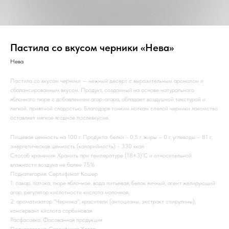
Пастила со вкусом черники «Нева»
Нева
Пастила со вкусом черники — нежный десерт с выразительным ароматом и
сбалансированным вкусом. Продукт, созданный на основе натурального
яблочного пюре с добавлением агар-агара, обладает воздушной текстурой и
легкой, приятной сладостью. Благодаря тонким ноткам спелой черники лакомство
оставляет мягкое ягодное послевкусие.
Пищевая ценность на 100 г. Продукта: белки - 0,5 г, жиры – 0 г, углеводы – 81 г,
энергетическая ценность (калорийность) - 330 ккал
Способ хранения: Хранить при температуре (18±3)˚С и относительной
влажности воздуха не более 75%
Подкатегория: Сертификат Кошер
1: сахар, патока, пюре яблочное, вода питьевая, белок яичный, агент желирующий
агар, регулятор кислотности кислота молочная,
2: ароматизатор "Черника", красители (антоцианы, экстракт спирулины),
консервант кислота сорбиновая
Расфасовка: Фасованная продукция