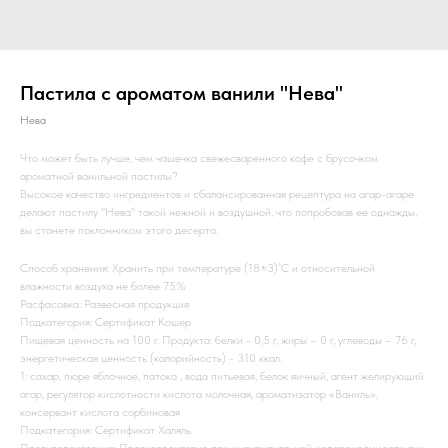
Пастила с ароматом ванили "Нева"
Нева
Что может быть лучше, чем чашечка свежесваренного кофе с брусочком
ароматной ванильной пастилы?
Высокое качество ингредиентов и сбалансированная рецептура на агар-агаре
делают пастилу "Нева" такой нежной и воздушной, что попробовав ее однажды,
вы станете поклонником этого десерта.
Способ хранения: Хранить при температуре (18±3)˚С и относительной
влажности воздуха не более 75%
Расфасовка: Развесная продукция
Подкатегория: Сертификат Кошер
Пищевая ценность на 100 г. Продукта: белки - 0,5 г, жиры – 0 г, углеводы – 76 г,
энергетическая ценность (калорийность) - 310 ккал.
1: сахар, пюре яблочное, патока , вода питьевая, белок яичный, агент желирующий
агар, регулятор кислотности кислота молочная, ароматизатор «Ваниль»,
консервант кислота сорбиновая
Подкатегория: Сертификат Халяль