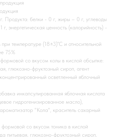
продукция
одукция
. Продукта: белки - 0 г, жиры – 0 г, углеводы
1 г, энергетическая ценность (калорийность) -
 при температуре (18±3)˚С и относительной
ее 75%
формовой со вкусом колы в кислой обсыпке:
вая, глюкозно-фруктозный сироп, агент
концентрированный осветленный яблочный
обавка инкапсулированная яблочная кислота
ищевое гидрогенизированное масло),
 ароматизатор "Кола", краситель сахарный
формовой со вкусом тоника в кислой
ода питьевая, глюкозно-фруктозный сироп,