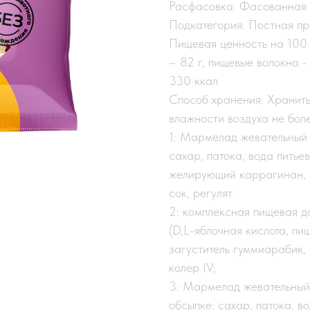
Расфасовка: Фасованная 
Подкатегория: Постная пр
Пищевая ценность на 100 г
– 82 г, пищевые волокна - 
330 ккал
Способ хранения: Хранить
влажности воздуха не бол
1: Мармелад жевательный 
сахар, патока, вода питье
желирующий каррагинан, 
сок, регулят
2: комплексная пищевая д
(D,L-яблочная кислота, п
загуститель гуммиарабик,
колер IV;
3: Мармелад жевательный 
обсыпке: сахар, патока, в