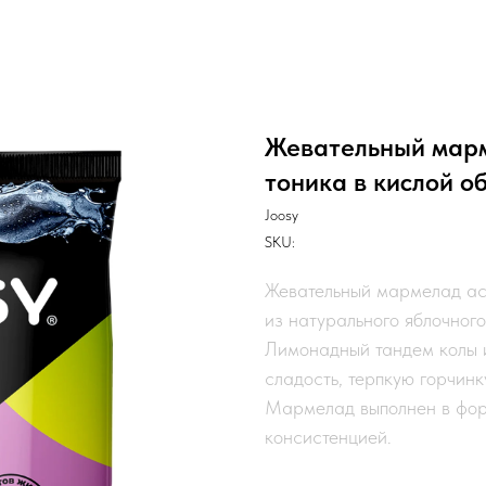
Жевательный марм
тоника в кислой о
Joosy
SKU:
Жевательный мармелад асс
из натурального яблочног
Лимонадный тандем колы и
сладость, терпкую горчинк
Мармелад выполнен в форм
консистенцией.