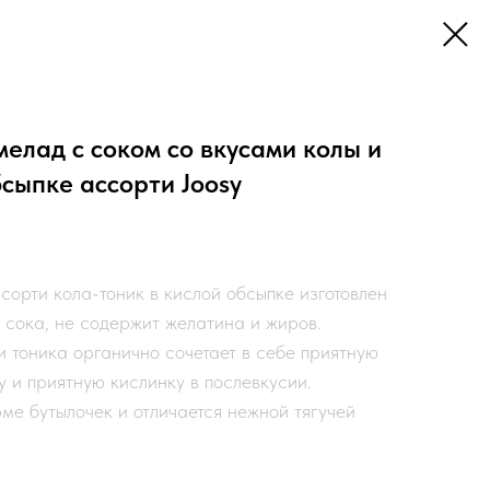
елад с соком со вкусами колы и
бсыпке ассорти Joosy
орти кола-тоник в кислой обсыпке изготовлен
о сока, не содержит желатина и жиров.
 тоника органично сочетает в себе приятную
у и приятную кислинку в послевкусии.
е бутылочек и отличается нежной тягучей